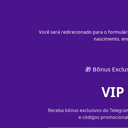
Você será redirecionado para o formulár
nascimento, end
🎁 Bônus Exclu
VIP
Receba bônus exclusivos do Telegra
e códigos promocionai