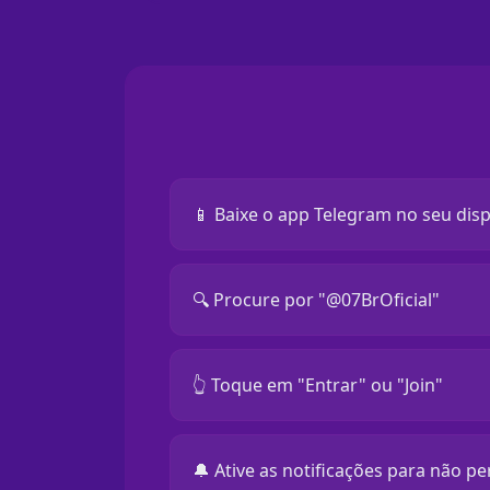
📱 Baixe o app Telegram no seu disp
🔍 Procure por "@07BrOficial"
👆 Toque em "Entrar" ou "Join"
🔔 Ative as notificações para não p