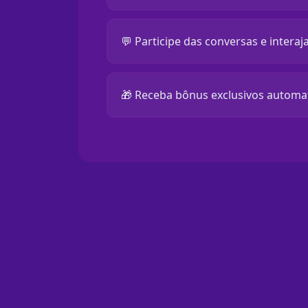
💬 Participe das conversas e interaj
🎁 Receba bônus exclusivos autom