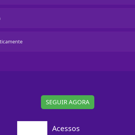
a
aticamente
SEGUIR AGORA
Acessos