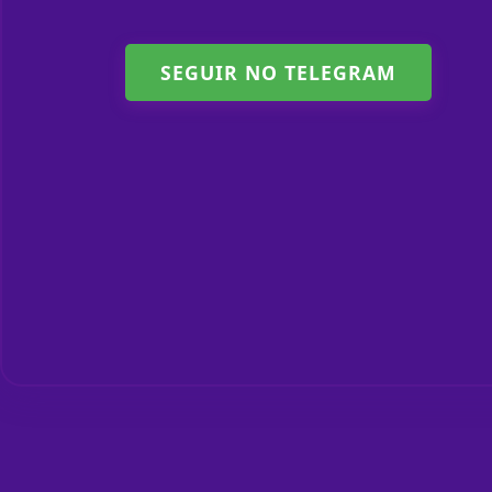
SEGUIR NO TELEGRAM