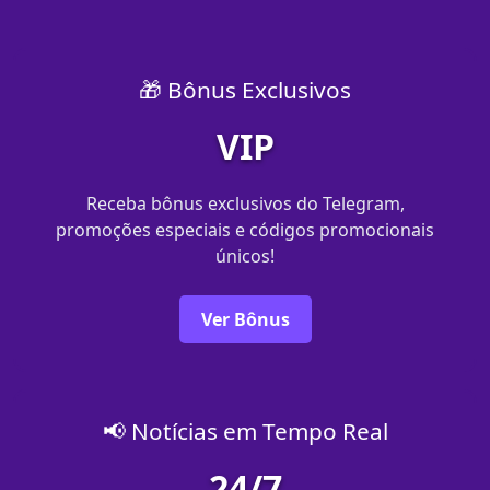
🎁 Bônus Exclusivos
VIP
Receba bônus exclusivos do Telegram,
promoções especiais e códigos promocionais
únicos!
Ver Bônus
📢 Notícias em Tempo Real
24/7