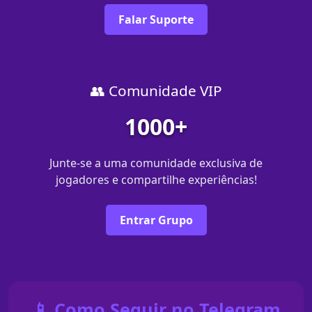
Falar Suporte
👥 Comunidade VIP
1000+
Junte-se a uma comunidade exclusiva de
jogadores e compartilhe experiências!
Entrar Grupo
📱 Como Seguir no Telegram