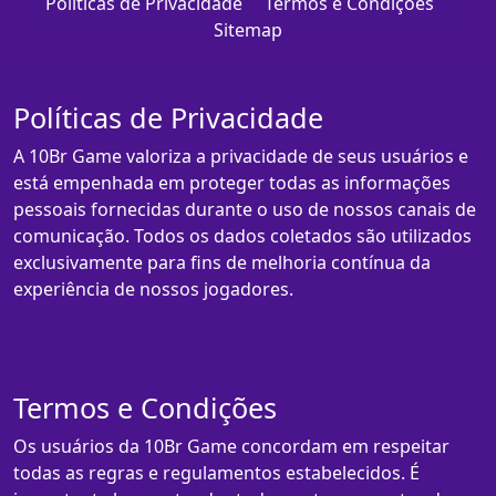
Políticas de Privacidade
Termos e Condições
Sitemap
Políticas de Privacidade
A 10Br Game valoriza a privacidade de seus usuários e
está empenhada em proteger todas as informações
pessoais fornecidas durante o uso de nossos canais de
comunicação. Todos os dados coletados são utilizados
exclusivamente para fins de melhoria contínua da
experiência de nossos jogadores.
Termos e Condições
Os usuários da 10Br Game concordam em respeitar
todas as regras e regulamentos estabelecidos. É