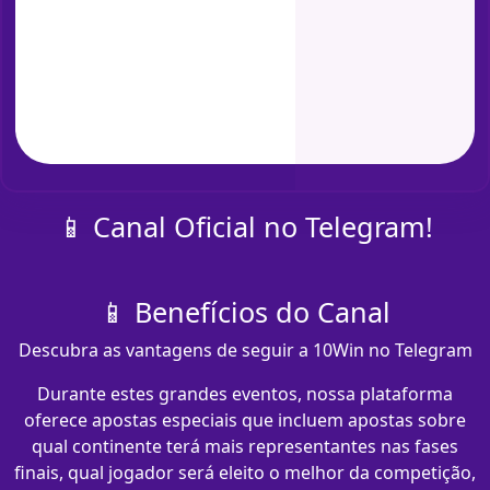
📱 Canal Oficial no Telegram!
📱 Benefícios do Canal
Descubra as vantagens de seguir a 10Win no Telegram
Durante estes grandes eventos, nossa plataforma
oferece apostas especiais que incluem apostas sobre
qual continente terá mais representantes nas fases
finais, qual jogador será eleito o melhor da competição,