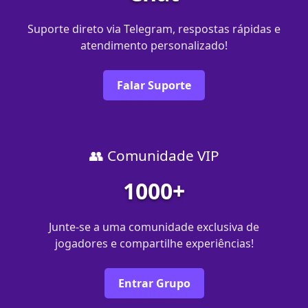
Suporte direto via Telegram, respostas rápidas e
atendimento personalizado!
Falar Suporte
👥 Comunidade VIP
1000+
Junte-se a uma comunidade exclusiva de
jogadores e compartilhe experiências!
Entrar Grupo