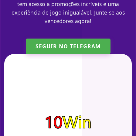
tem acesso a promoções incríveis e uma
experiência de jogo inigualável. Junte-se aos
vencedores agora!
SEGUIR NO TELEGRAM