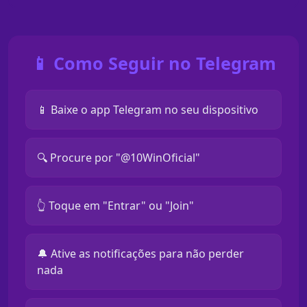
📱 Como Seguir no Telegram
📱 Baixe o app Telegram no seu dispositivo
🔍 Procure por "@10WinOficial"
👆 Toque em "Entrar" ou "Join"
🔔 Ative as notificações para não perder
nada