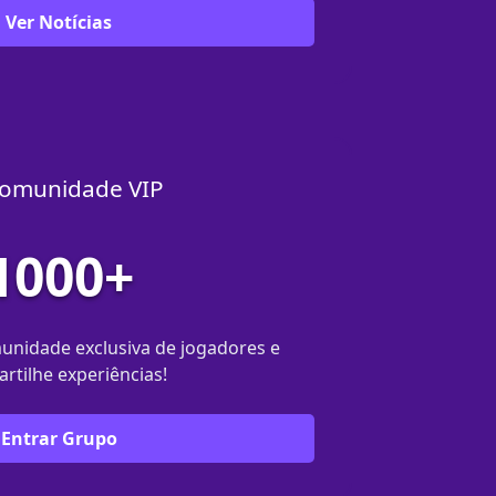
Ver Notícias
Comunidade VIP
1000+
unidade exclusiva de jogadores e
rtilhe experiências!
Entrar Grupo