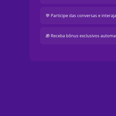
💬 Participe das conversas e interaj
🎁 Receba bônus exclusivos autom