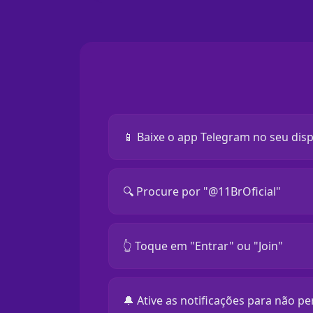
📱 Baixe o app Telegram no seu disp
🔍 Procure por "@11BrOficial"
👆 Toque em "Entrar" ou "Join"
🔔 Ative as notificações para não p