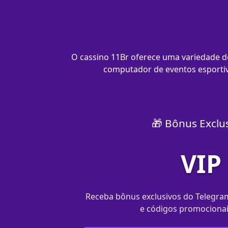
O cassino 11Br oferece uma variedade de
computador de eventos esportiv
🎁 Bônus Exclu
VIP
Receba bônus exclusivos do Telegra
e códigos promocionai