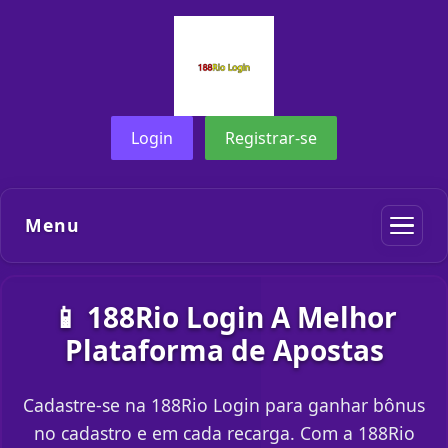
Login
Registrar-se
Menu
📱 188Rio Login A Melhor
Plataforma de Apostas
Cadastre-se na 188Rio Login para ganhar bônus
no cadastro e em cada recarga. Com a 188Rio