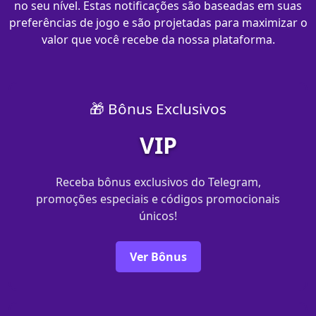
no seu nível. Estas notificações são baseadas em suas
preferências de jogo e são projetadas para maximizar o
valor que você recebe da nossa plataforma.
🎁 Bônus Exclusivos
VIP
Receba bônus exclusivos do Telegram,
promoções especiais e códigos promocionais
únicos!
Ver Bônus