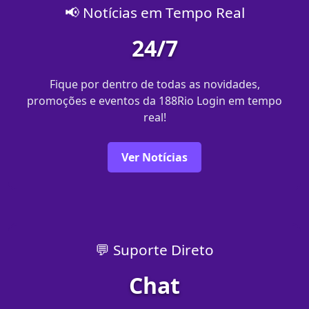
📢 Notícias em Tempo Real
24/7
Fique por dentro de todas as novidades,
promoções e eventos da 188Rio Login em tempo
real!
Ver Notícias
💬 Suporte Direto
Chat