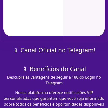
📱 Canal Oficial no Telegram!
📱 Benefícios do Canal
Descubra as vantagens de seguir a 188Rio Login no
Telegram
Nossa plataforma oferece notificações VIP
personalizadas que garantem que você seja informado
sobre todos os benefícios e oportunidades disponíveis