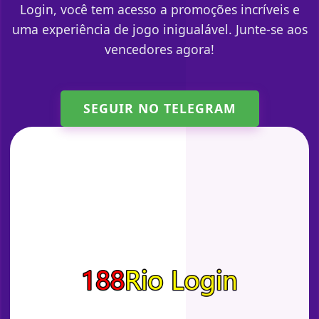
Login, você tem acesso a promoções incríveis e
uma experiência de jogo inigualável. Junte-se aos
vencedores agora!
SEGUIR NO TELEGRAM