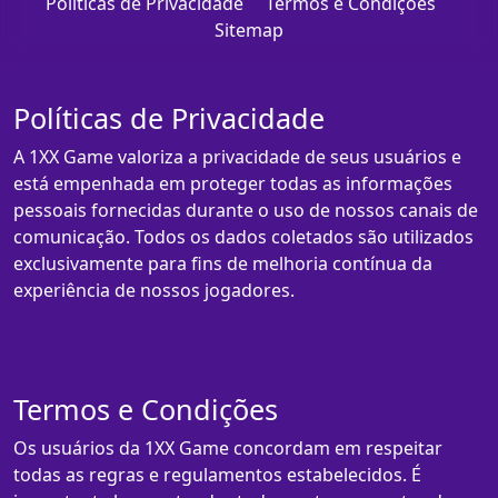
Políticas de Privacidade
Termos e Condições
Sitemap
Políticas de Privacidade
A 1XX Game valoriza a privacidade de seus usuários e
está empenhada em proteger todas as informações
pessoais fornecidas durante o uso de nossos canais de
comunicação. Todos os dados coletados são utilizados
exclusivamente para fins de melhoria contínua da
experiência de nossos jogadores.
Termos e Condições
Os usuários da 1XX Game concordam em respeitar
todas as regras e regulamentos estabelecidos. É