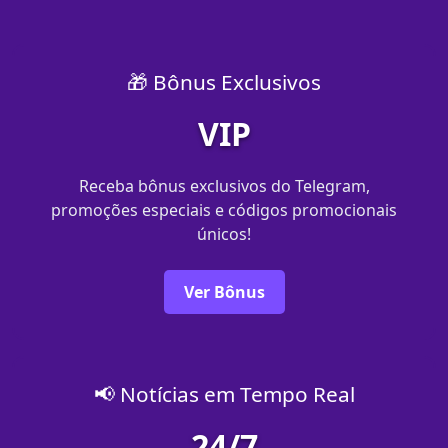
🎁 Bônus Exclusivos
VIP
Receba bônus exclusivos do Telegram,
promoções especiais e códigos promocionais
únicos!
Ver Bônus
📢 Notícias em Tempo Real
24/7