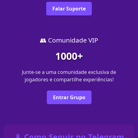
Falar Suporte
👥 Comunidade VIP
1000+
Junte-se a uma comunidade exclusiva de
jogadores e compartilhe experiências!
Entrar Grupo
📱 Como Seguir no Telegram