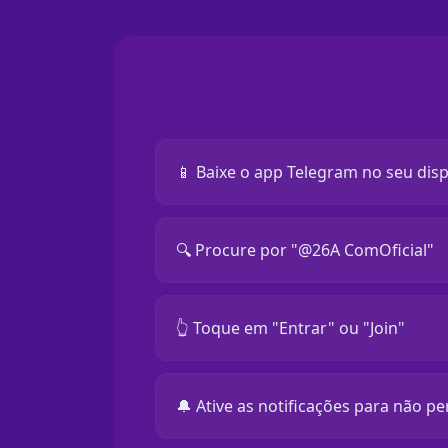
📱 Baixe o app Telegram no seu disp
🔍 Procure por "@26A ComOficial"
👆 Toque em "Entrar" ou "Join"
🔔 Ative as notificações para não p