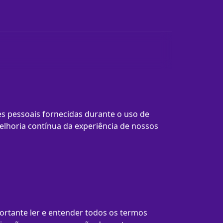
s pessoais fornecidas durante o uso de
elhoria contínua da experiência de nossos
ortante ler e entender todos os termos