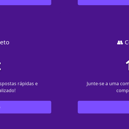
reto
👥 
t
espostas rápidas e
Junte-se a uma com
lizado!
compa
e