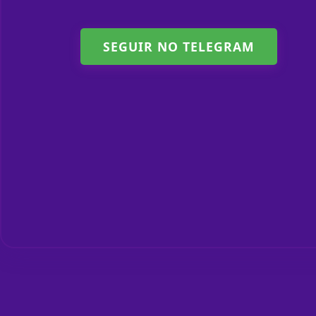
SEGUIR NO TELEGRAM