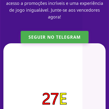
acesso a promoções incríveis e uma experiência
de jogo inigualável. Junte-se aos vencedores
agora!
SEGUIR NO TELEGRAM