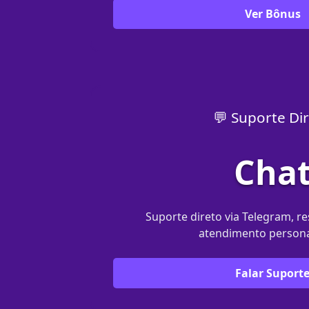
Ver Bônus
💬 Suporte Di
Cha
Suporte direto via Telegram, r
atendimento persona
Falar Suport