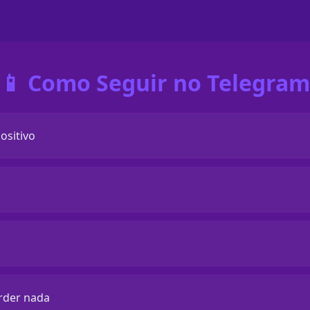
📱 Como Seguir no Telegram
ositivo
erder nada