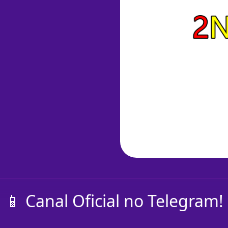
📱 Canal Oficial no Telegram!