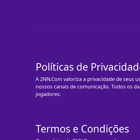
Políticas de Privacida
A 2NN.Com valoriza a privacidade de seus 
nossos canais de comunicação. Todos os dad
jogadores.
Termos e Condições