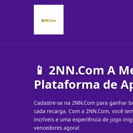
📱 2NN.Com A M
Plataforma de A
Cadastre-se na 2NN.Com para ganhar b
cada recarga. Com a 2NN.Com, você te
incríveis e uma experiência de jogo inig
vencedores agora!