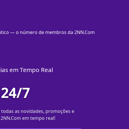
 Asiático — o número de membros da 2NN.Com
cias em Tempo Real
24/7
e todas as novidades, promoções e
 2NN.Com em tempo real!