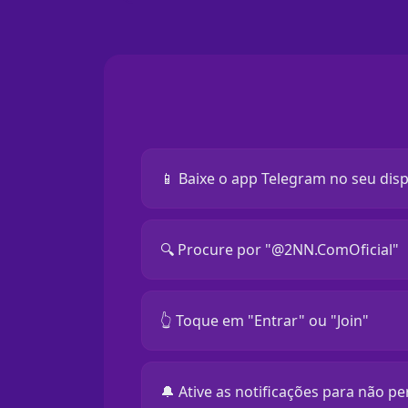
📱 Baixe o app Telegram no seu disp
🔍 Procure por "@2NN.ComOficial"
👆 Toque em "Entrar" ou "Join"
🔔 Ative as notificações para não p