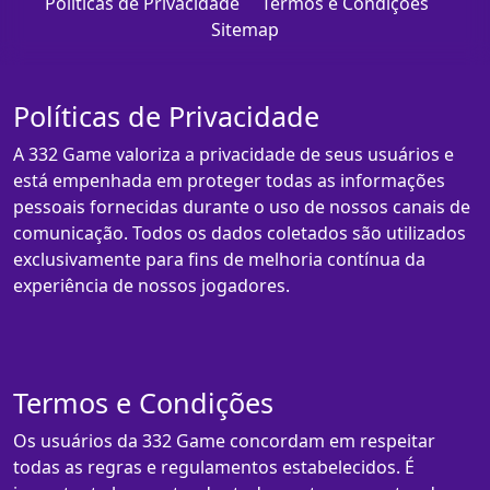
Políticas de Privacidade
Termos e Condições
Sitemap
Políticas de Privacidade
A 332 Game valoriza a privacidade de seus usuários e
está empenhada em proteger todas as informações
pessoais fornecidas durante o uso de nossos canais de
comunicação. Todos os dados coletados são utilizados
exclusivamente para fins de melhoria contínua da
experiência de nossos jogadores.
Termos e Condições
Os usuários da 332 Game concordam em respeitar
todas as regras e regulamentos estabelecidos. É