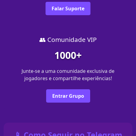
Falar Suporte
👥 Comunidade VIP
1000+
Junte-se a uma comunidade exclusiva de
jogadores e compartilhe experiências!
Entrar Grupo
📱 Como Seguir no Telegram