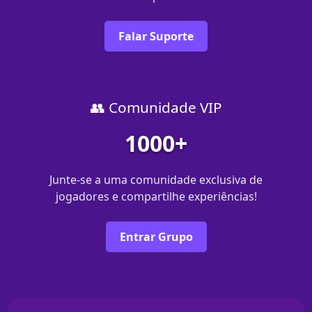
Falar Suporte
👥 Comunidade VIP
1000+
Junte-se a uma comunidade exclusiva de
jogadores e compartilhe experiências!
Entrar Grupo