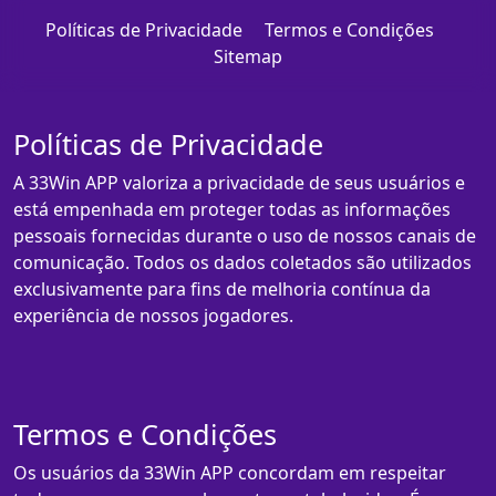
Políticas de Privacidade
Termos e Condições
Sitemap
Políticas de Privacidade
A 33Win APP valoriza a privacidade de seus usuários e
está empenhada em proteger todas as informações
pessoais fornecidas durante o uso de nossos canais de
comunicação. Todos os dados coletados são utilizados
exclusivamente para fins de melhoria contínua da
experiência de nossos jogadores.
Termos e Condições
Os usuários da 33Win APP concordam em respeitar