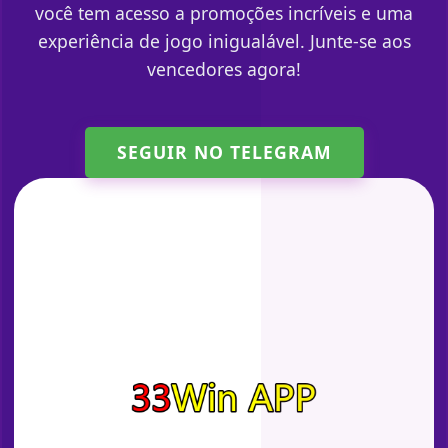
você tem acesso a promoções incríveis e uma
experiência de jogo inigualável. Junte-se aos
vencedores agora!
SEGUIR NO TELEGRAM