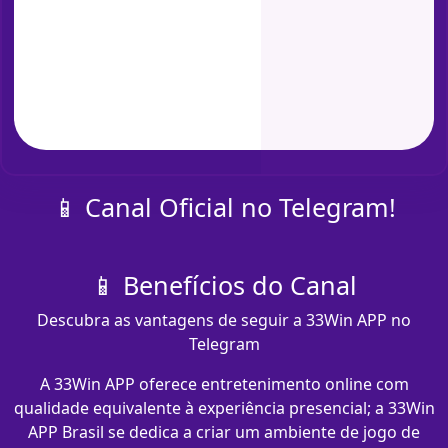
📱 Canal Oficial no Telegram!
📱 Benefícios do Canal
Descubra as vantagens de seguir a 33Win APP no
Telegram
A 33Win APP oferece entretenimento online com
qualidade equivalente à experiência presencial; a 33Win
APP Brasil se dedica a criar um ambiente de jogo de