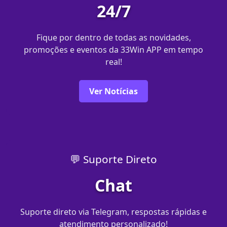
24/7
Fique por dentro de todas as novidades,
promoções e eventos da 33Win APP em tempo
real!
Ver Notícias
💬 Suporte Direto
Chat
Suporte direto via Telegram, respostas rápidas e
atendimento personalizado!