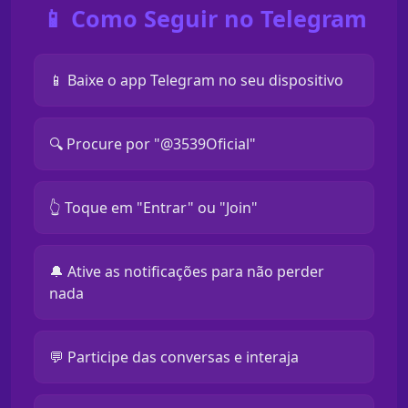
📱 Como Seguir no Telegram
📱 Baixe o app Telegram no seu dispositivo
🔍 Procure por "@3539Oficial"
👆 Toque em "Entrar" ou "Join"
🔔 Ative as notificações para não perder
nada
💬 Participe das conversas e interaja