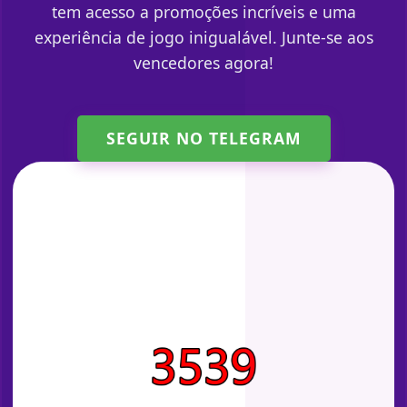
tem acesso a promoções incríveis e uma
experiência de jogo inigualável. Junte-se aos
vencedores agora!
SEGUIR NO TELEGRAM