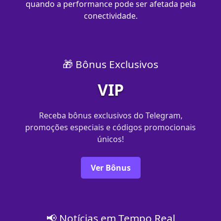
quando a performance pode ser afetada pela
conectividade.
🎁 Bônus Exclusivos
VIP
Receba bônus exclusivos do Telegram,
promoções especiais e códigos promocionais
únicos!
Ver Bônus
📢 Notícias em Tempo Real