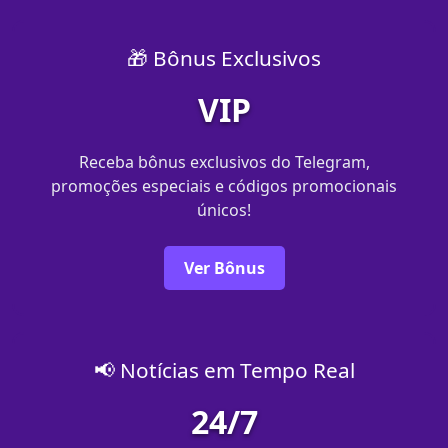
🎁 Bônus Exclusivos
VIP
Receba bônus exclusivos do Telegram,
promoções especiais e códigos promocionais
únicos!
Ver Bônus
📢 Notícias em Tempo Real
24/7