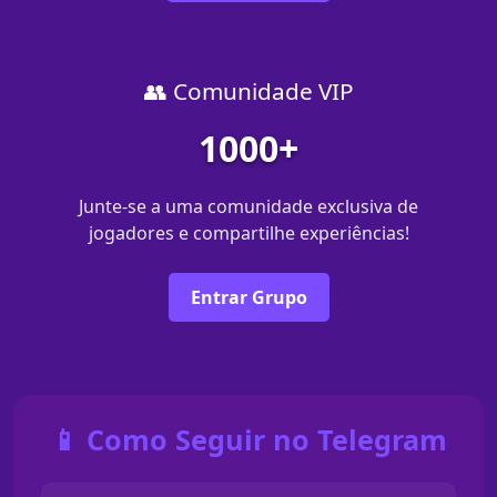
👥 Comunidade VIP
1000+
Junte-se a uma comunidade exclusiva de
jogadores e compartilhe experiências!
Entrar Grupo
📱 Como Seguir no Telegram