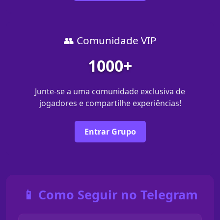
👥 Comunidade VIP
1000+
Junte-se a uma comunidade exclusiva de
jogadores e compartilhe experiências!
Entrar Grupo
📱 Como Seguir no Telegram