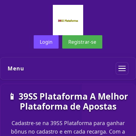
Login
Registrar-se
Menu
📱 39SS Plataforma A Melhor
Plataforma de Apostas
Cadastre-se na 39SS Plataforma para ganhar
bônus no cadastro e em cada recarga. Com a