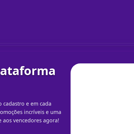
lataforma
o cadastro e em cada
romoções incríveis e uma
se aos vencedores agora!