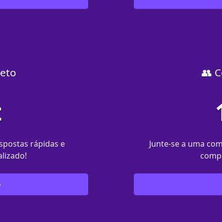
reto
👥 
t
espostas rápidas e
Junte-se a uma com
lizado!
compa
e