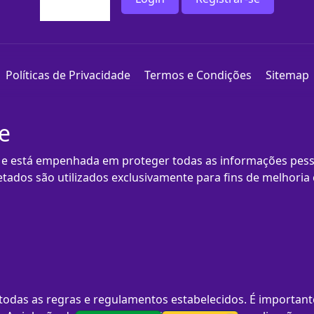
Políticas de Privacidade
Termos e Condições
Sitemap
de
os e está empenhada em proteger todas as informações pes
tados são utilizados exclusivamente para fins de melhoria
odas as regras e regulamentos estabelecidos. É important