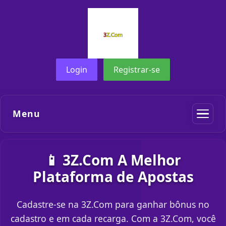
Login
Registrar-se
Menu
📱 3Z.Com A Melhor
Plataforma de Apostas
Cadastre-se na 3Z.Com para ganhar bônus no
cadastro e em cada recarga. Com a 3Z.Com, você