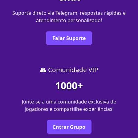
Suporte direto via Telegram, respostas rápidas e
atendimento personalizado!
Falar Suporte
👥 Comunidade VIP
1000+
Junte-se a uma comunidade exclusiva de
jogadores e compartilhe experiências!
Entrar Grupo