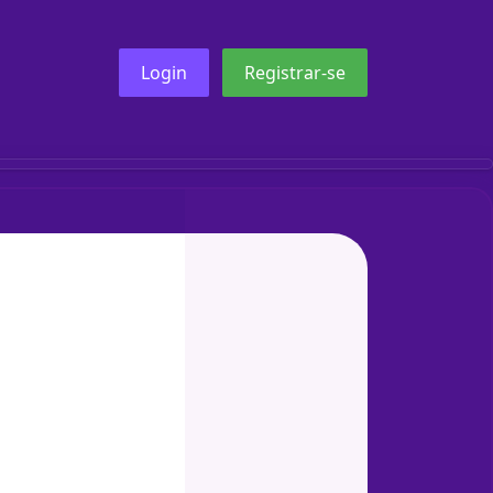
Login
Registrar-se