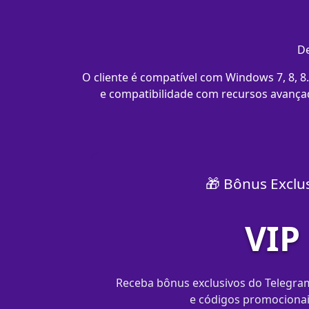
De
O cliente é compatível com Windows 7, 8, 
e compatibilidade com recursos avança
🎁 Bônus Exclu
VIP
Receba bônus exclusivos do Telegra
e códigos promocionai