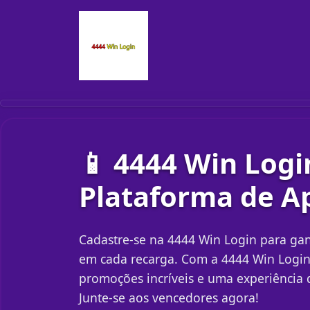
📱 4444 Win Logi
Plataforma de A
Cadastre-se na 4444 Win Login para ga
em cada recarga. Com a 4444 Win Login
promoções incríveis e uma experiência d
Junte-se aos vencedores agora!