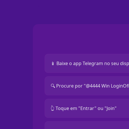
📱 Baixe o app Telegram no seu disp
🔍 Procure por "@4444 Win LoginOfi
👆 Toque em "Entrar" ou "Join"