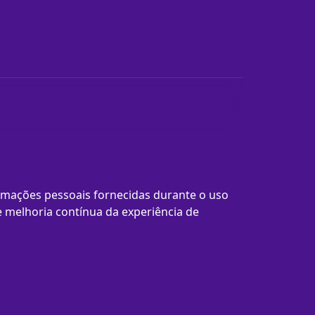
ormações pessoais fornecidas durante o uso
e melhoria contínua da experiência de