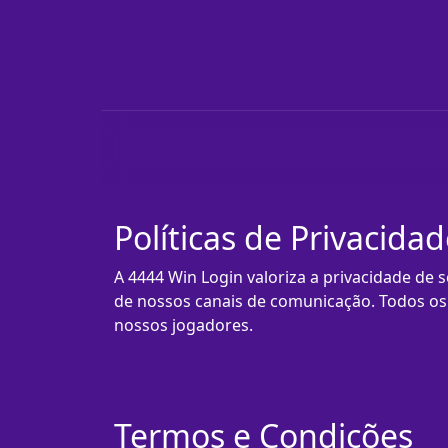
Políticas de Privacida
A 4444 Win Login valoriza a privacidade de
de nossos canais de comunicação. Todos os 
nossos jogadores.
Termos e Condições