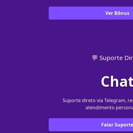
Ver Bônus
💬 Suporte Di
Cha
Suporte direto via Telegram, r
atendimento persona
Falar Suport