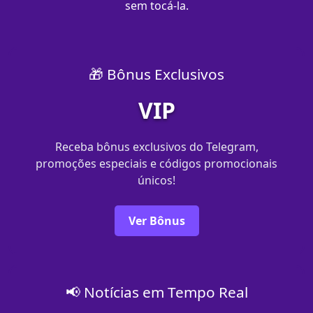
sem tocá-la.
🎁 Bônus Exclusivos
VIP
Receba bônus exclusivos do Telegram,
promoções especiais e códigos promocionais
únicos!
Ver Bônus
📢 Notícias em Tempo Real