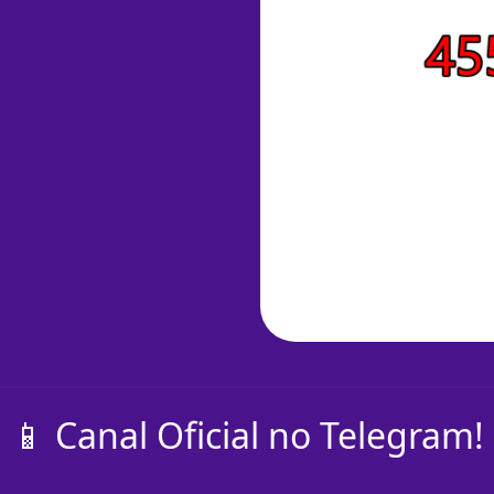
📱 Canal Oficial no Telegram!