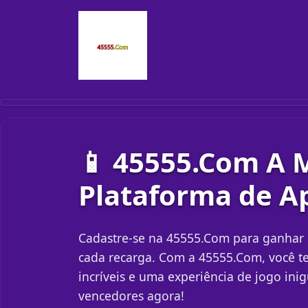
📱 45555.Com A 
Plataforma de A
Cadastre-se na 45555.Com para ganhar
cada recarga. Com a 45555.Com, você 
incríveis e uma experiência de jogo inig
vencedores agora!