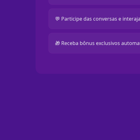
💬 Participe das conversas e interaj
🎁 Receba bônus exclusivos autom