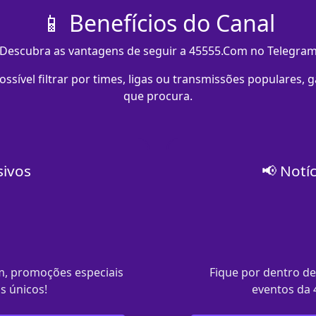
📱 Benefícios do Canal
Descubra as vantagens de seguir a 45555.Com no Telegra
ssível filtrar por times, ligas ou transmissões populares
que procura.
sivos
📢 Notí
m, promoções especiais
Fique por dentro d
s únicos!
eventos da 