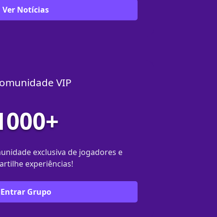
Ver Notícias
Comunidade VIP
1000+
unidade exclusiva de jogadores e
rtilhe experiências!
Entrar Grupo