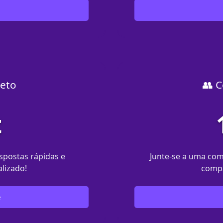
reto
👥 
t
espostas rápidas e
Junte-se a uma com
lizado!
compa
e