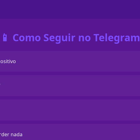
📱 Como Seguir no Telegram
ositivo
"
erder nada