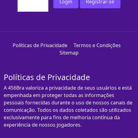
Login
Registrar-se
Políticas de Privacidade
Termos e Condições
Sitemap
Políticas de Privacidade
A 456Bra valoriza a privacidade de seus usuários e está
empenhada em proteger todas as informações
pessoais fornecidas durante o uso de nossos canais de
comunicação. Todos os dados coletados são utilizados
exclusivamente para fins de melhoria contínua da
experiência de nossos jogadores.