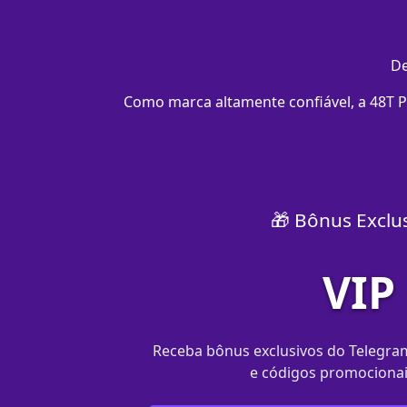
De
Como marca altamente confiável, a 48T P
🎁 Bônus Exclu
VIP
Receba bônus exclusivos do Telegra
e códigos promocionai