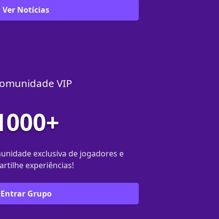
Ver Notícias
Comunidade VIP
1000+
unidade exclusiva de jogadores e
rtilhe experiências!
Entrar Grupo