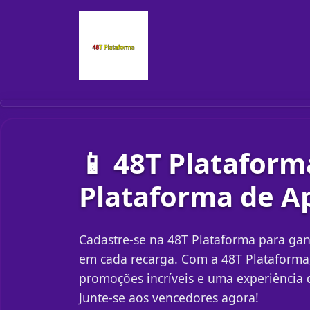
📱 48T Platafor
Plataforma de A
Cadastre-se na 48T Plataforma para ga
em cada recarga. Com a 48T Plataforma
promoções incríveis e uma experiência d
Junte-se aos vencedores agora!