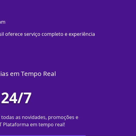
ram
l oferece serviço completo e experiência
cias em Tempo Real
24/7
e todas as novidades, promoções e
T Plataforma em tempo real!