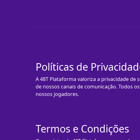
Políticas de Privacida
A 48T Plataforma valoriza a privacidade de
de nossos canais de comunicação. Todos os 
nossos jogadores.
Termos e Condições