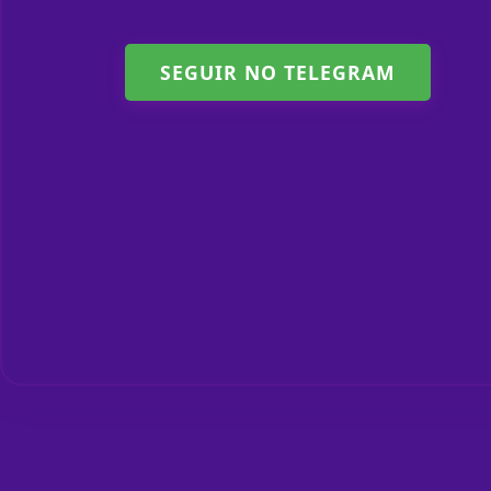
SEGUIR NO TELEGRAM