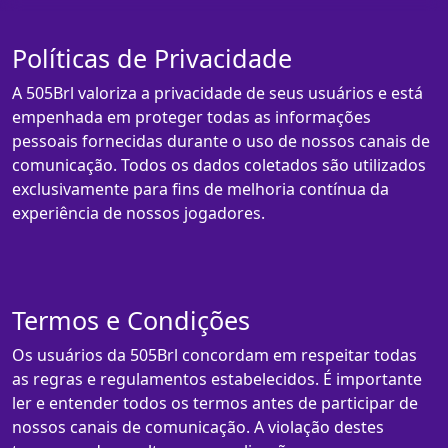
Políticas de Privacidade
A 505Brl valoriza a privacidade de seus usuários e está
empenhada em proteger todas as informações
pessoais fornecidas durante o uso de nossos canais de
comunicação. Todos os dados coletados são utilizados
exclusivamente para fins de melhoria contínua da
experiência de nossos jogadores.
Termos e Condições
Os usuários da 505Brl concordam em respeitar todas
as regras e regulamentos estabelecidos. É importante
ler e entender todos os termos antes de participar de
nossos canais de comunicação. A violação destes