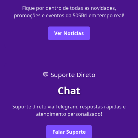
Fique por dentro de todas as novidades,
promoções e eventos da 505Brl em tempo real!
Ver Notícias
💬 Suporte Direto
Chat
Suporte direto via Telegram, respostas rápidas e
atendimento personalizado!
Falar Suporte