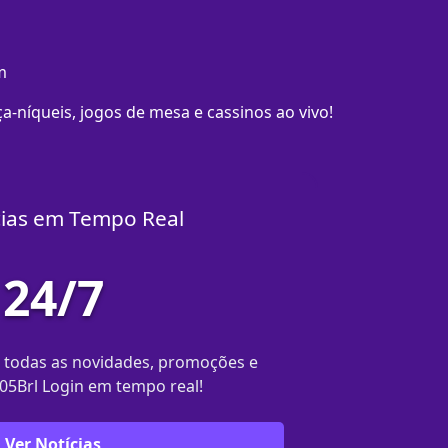
m
a-níqueis, jogos de mesa e cassinos ao vivo!
cias em Tempo Real
24/7
e todas as novidades, promoções e
05Brl Login em tempo real!
Ver Notícias