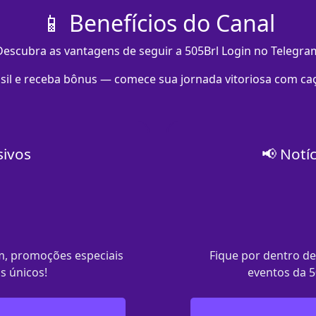
📱 Benefícios do Canal
Descubra as vantagens de seguir a 505Brl Login no Telegra
asil e receba bônus — comece sua jornada vitoriosa com caç
sivos
📢 Notí
m, promoções especiais
Fique por dentro d
s únicos!
eventos da 5