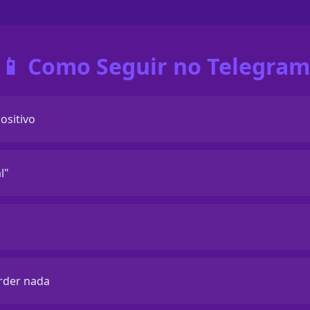
📱 Como Seguir no Telegram
ositivo
l"
erder nada