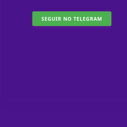
SEGUIR NO TELEGRAM