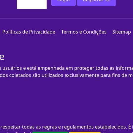
Políticas de Privacidade
Termos e Condições
Sitemap
de
eus usuários e está empenhada em proteger todas as inform
os coletados são utilizados exclusivamente para fins de m
espeitar todas as regras e regulamentos estabelecidos. É 