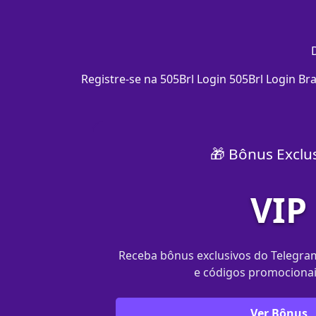
Registre-se na 505Brl Login 505Brl Login Br
🎁 Bônus Exclu
VIP
Receba bônus exclusivos do Telegra
e códigos promocionai
Ver Bônus