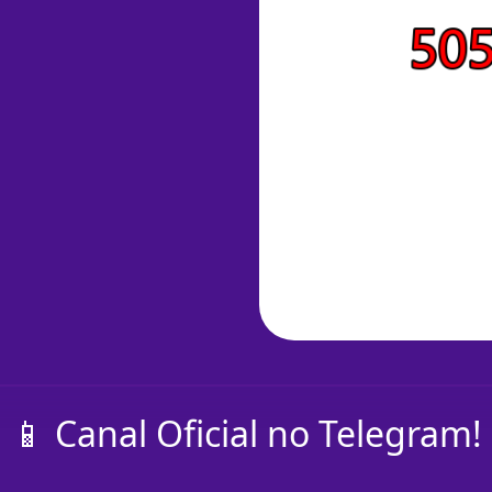
📱 Canal Oficial no Telegram!