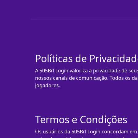
Políticas de Privacida
A 505Brl Login valoriza a privacidade de s
nossos canais de comunicação. Todos os dad
jogadores.
Termos e Condições
Os usuários da 505Brl Login concordam em r