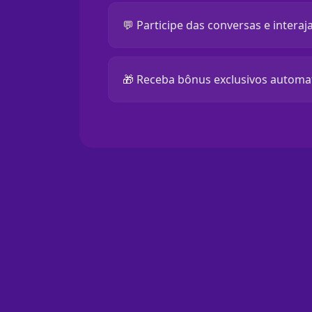
💬 Participe das conversas e interaj
🎁 Receba bônus exclusivos autom