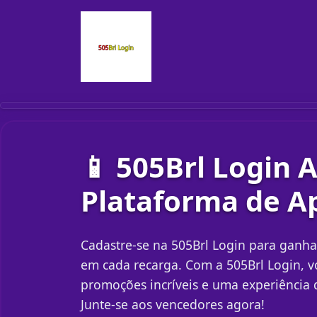
📱 505Brl Login 
Plataforma de A
Cadastre-se na 505Brl Login para ganha
em cada recarga. Com a 505Brl Login, v
promoções incríveis e uma experiência d
Junte-se aos vencedores agora!