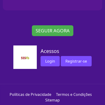
SEGUIR AGORA
Acessos
Login
Registrar-se
Políticas de Privacidade
Termos e Condições
Sitemap