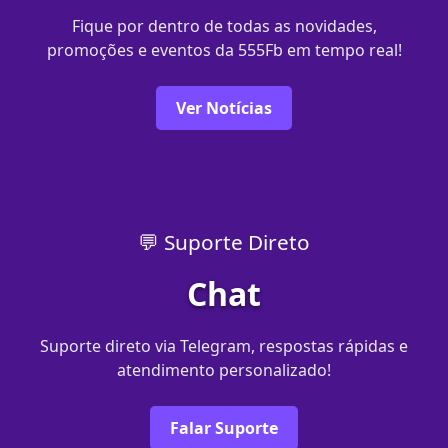
Fique por dentro de todas as novidades,
promoções e eventos da 555Fb em tempo real!
Ver Notícias
💬 Suporte Direto
Chat
Suporte direto via Telegram, respostas rápidas e
atendimento personalizado!
Falar Suporte