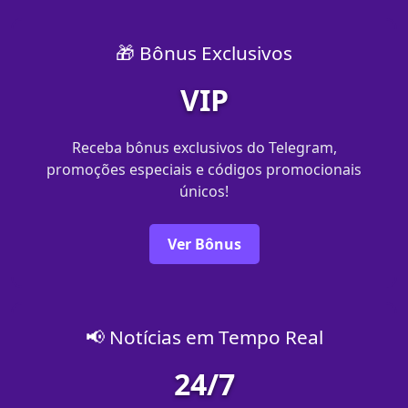
🎁 Bônus Exclusivos
VIP
Receba bônus exclusivos do Telegram,
promoções especiais e códigos promocionais
únicos!
Ver Bônus
📢 Notícias em Tempo Real
24/7