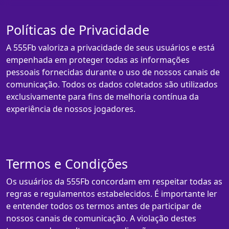
Políticas de Privacidade
A 555Fb valoriza a privacidade de seus usuários e está
empenhada em proteger todas as informações
pessoais fornecidas durante o uso de nossos canais de
comunicação. Todos os dados coletados são utilizados
exclusivamente para fins de melhoria contínua da
experiência de nossos jogadores.
Termos e Condições
Os usuários da 555Fb concordam em respeitar todas as
regras e regulamentos estabelecidos. É importante ler
e entender todos os termos antes de participar de
nossos canais de comunicação. A violação destes