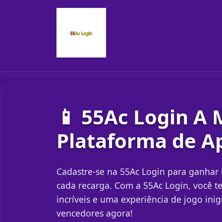
📱 55Ac Login A 
Plataforma de A
Cadastre-se na 55Ac Login para ganhar
cada recarga. Com a 55Ac Login, você 
incríveis e uma experiência de jogo inig
vencedores agora!