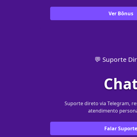
Ver Bônus
💬 Suporte Di
Cha
Suporte direto via Telegram, r
atendimento persona
Falar Suport