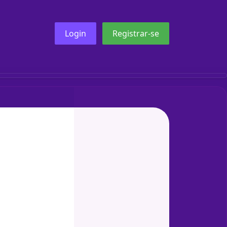
Login
Registrar-se