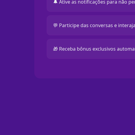
🔔 Ative as notificações para não p
💬 Participe das conversas e interaj
🎁 Receba bônus exclusivos autom