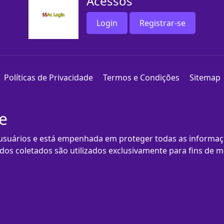
Acessos
Login
Registrar-se
Políticas de Privacidade
Termos e Condições
Sitemap
de
s usuários e está empenhada em proteger todas as informaç
os coletados são utilizados exclusivamente para fins de m