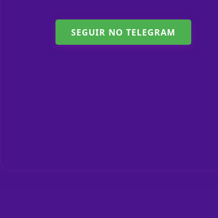
SEGUIR NO TELEGRAM