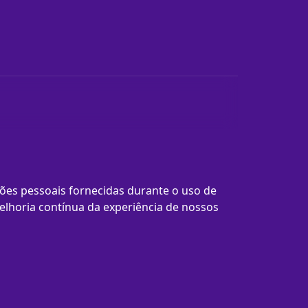
ões pessoais fornecidas durante o uso de
elhoria contínua da experiência de nossos