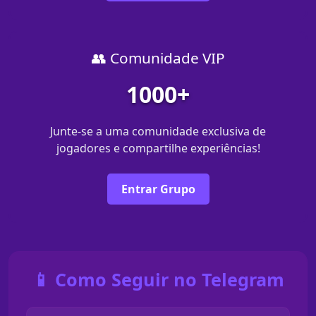
👥 Comunidade VIP
1000+
Junte-se a uma comunidade exclusiva de
jogadores e compartilhe experiências!
Entrar Grupo
📱 Como Seguir no Telegram