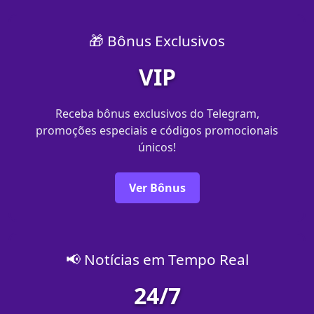
🎁 Bônus Exclusivos
VIP
Receba bônus exclusivos do Telegram,
promoções especiais e códigos promocionais
únicos!
Ver Bônus
📢 Notícias em Tempo Real
24/7