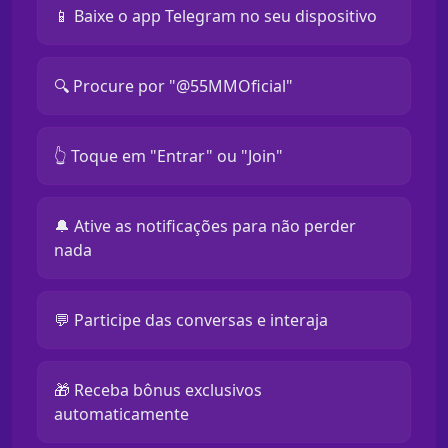
📱 Baixe o app Telegram no seu dispositivo
🔍 Procure por "@55MMOficial"
👆 Toque em "Entrar" ou "Join"
🔔 Ative as notificações para não perder
nada
💬 Participe das conversas e interaja
🎁 Receba bônus exclusivos
automaticamente