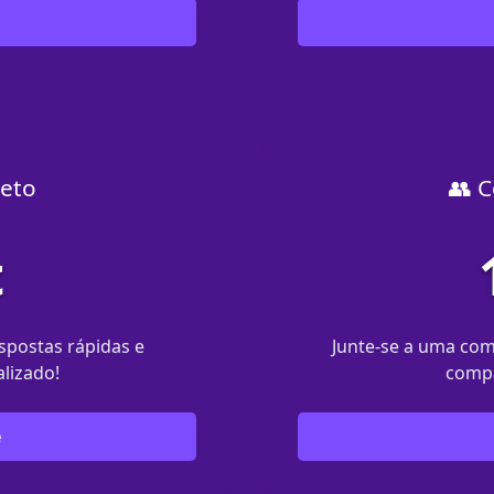
reto
👥 
t
espostas rápidas e
Junte-se a uma com
lizado!
compa
e