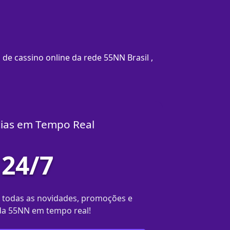
e cassino online da rede 55NN Brasil ,
cias em Tempo Real
24/7
e todas as novidades, promoções e
da 55NN em tempo real!