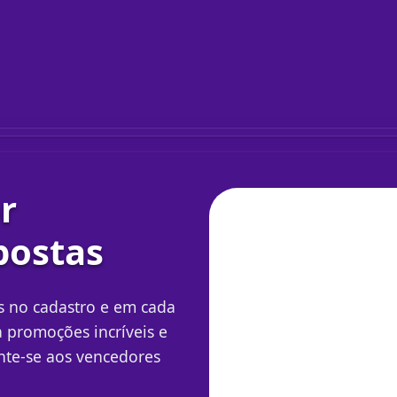
r
postas
 no cadastro e em cada
 promoções incríveis e
unte-se aos vencedores