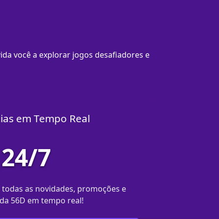
ida você a explorar jogos desafiadores e
cias em Tempo Real
24/7
e todas as novidades, promoções e
 da 56D em tempo real!