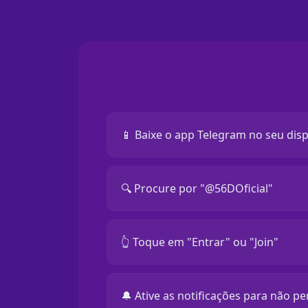
📱 Baixe o app Telegram no seu disp
🔍 Procure por "@56DOficial"
👆 Toque em "Entrar" ou "Join"
🔔 Ative as notificações para não p