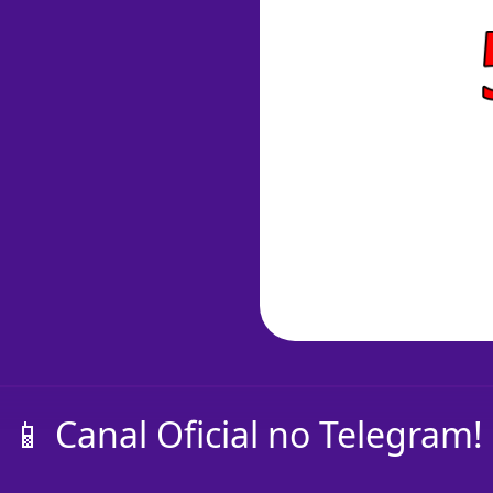
📱 Canal Oficial no Telegram!