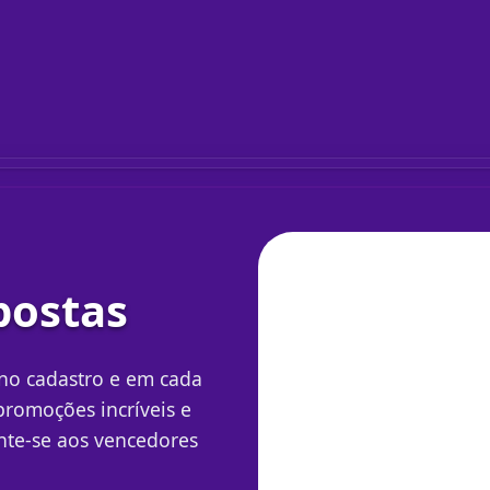
postas
no cadastro e em cada
promoções incríveis e
unte-se aos vencedores