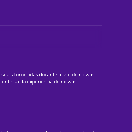
ssoais fornecidas durante o uso de nossos
 contínua da experiência de nossos