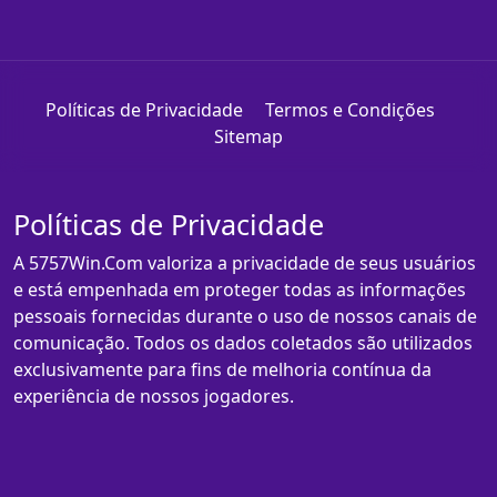
Políticas de Privacidade
Termos e Condições
Sitemap
Políticas de Privacidade
A 5757Win.Com valoriza a privacidade de seus usuários
e está empenhada em proteger todas as informações
pessoais fornecidas durante o uso de nossos canais de
comunicação. Todos os dados coletados são utilizados
exclusivamente para fins de melhoria contínua da
experiência de nossos jogadores.