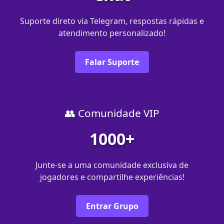
Suporte direto via Telegram, respostas rápidas e
atendimento personalizado!
Falar Suporte
👥 Comunidade VIP
1000+
Junte-se a uma comunidade exclusiva de
jogadores e compartilhe experiências!
Entrar Grupo