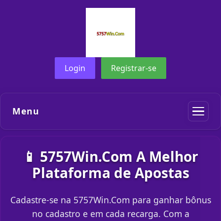
Login
Registrar-se
Menu
📱 5757Win.Com A Melhor
Plataforma de Apostas
Cadastre-se na 5757Win.Com para ganhar bônus
no cadastro e em cada recarga. Com a