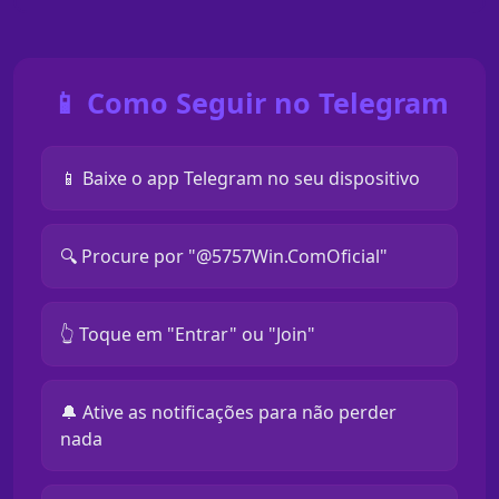
📱 Como Seguir no Telegram
📱 Baixe o app Telegram no seu dispositivo
🔍 Procure por "@5757Win.ComOficial"
👆 Toque em "Entrar" ou "Join"
🔔 Ative as notificações para não perder
nada