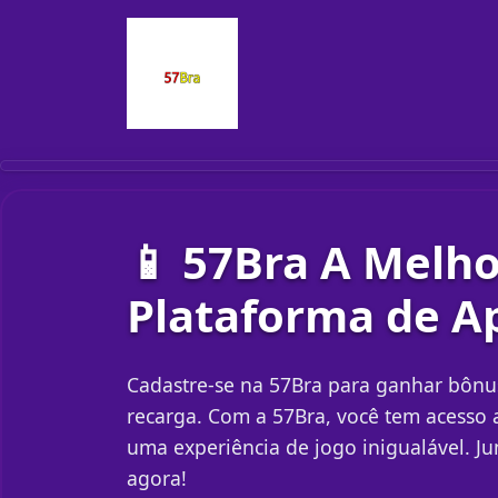
📱 57Bra A Melh
Plataforma de A
Cadastre-se na 57Bra para ganhar bônu
recarga. Com a 57Bra, você tem acesso 
uma experiência de jogo inigualável. J
agora!