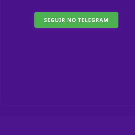
SEGUIR NO TELEGRAM