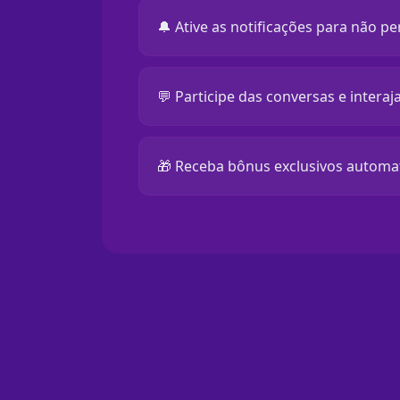
🔔 Ative as notificações para não p
💬 Participe das conversas e interaj
🎁 Receba bônus exclusivos autom