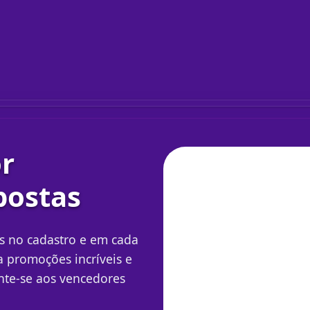
or
postas
s no cadastro e em cada
a promoções incríveis e
unte-se aos vencedores