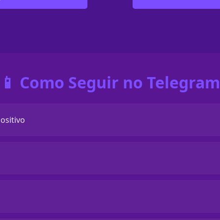
📱 Como Seguir no Telegram
ositivo