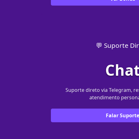
💬 Suporte Di
Cha
Suporte direto via Telegram, r
atendimento persona
Falar Suport