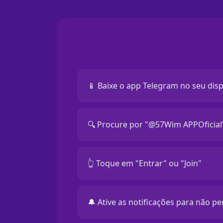
📱 Baixe o app Telegram no seu disp
🔍 Procure por "@57Wim APPOficial
👆 Toque em "Entrar" ou "Join"
🔔 Ative as notificações para não p