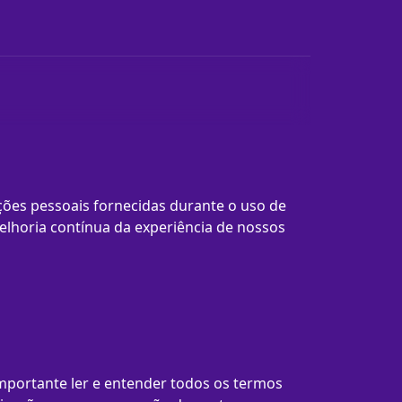
ões pessoais fornecidas durante o uso de
elhoria contínua da experiência de nossos
mportante ler e entender todos os termos