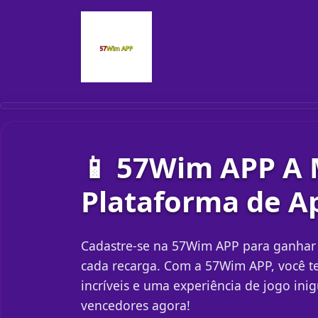
📱 57Wim APP A 
Plataforma de A
Cadastre-se na 57Wim APP para ganhar
cada recarga. Com a 57Wim APP, você 
incríveis e uma experiência de jogo inig
vencedores agora!