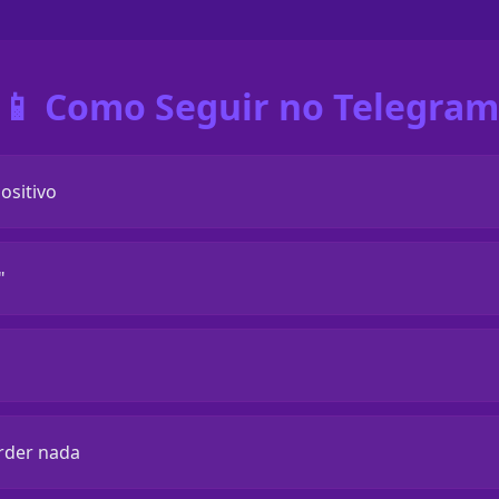
📱 Como Seguir no Telegram
ositivo
"
erder nada