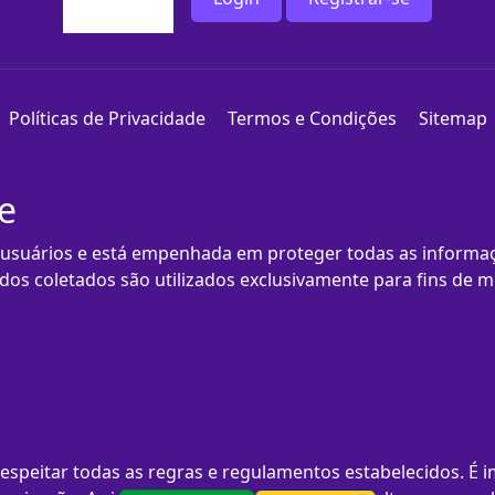
Políticas de Privacidade
Termos e Condições
Sitemap
de
s usuários e está empenhada em proteger todas as informaç
os coletados são utilizados exclusivamente para fins de m
peitar todas as regras e regulamentos estabelecidos. É i