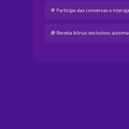
💬 Participe das conversas e interaj
🎁 Receba bônus exclusivos autom