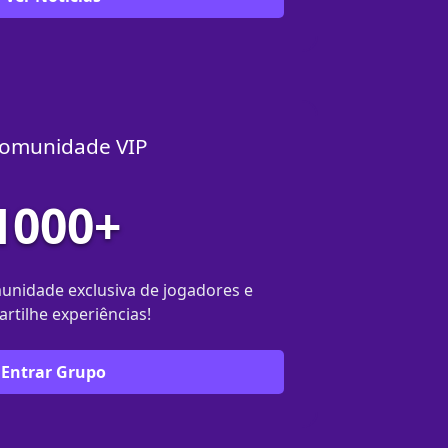
Comunidade VIP
1000+
unidade exclusiva de jogadores e
rtilhe experiências!
Entrar Grupo