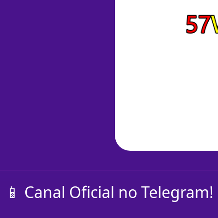
📱 Canal Oficial no Telegram!