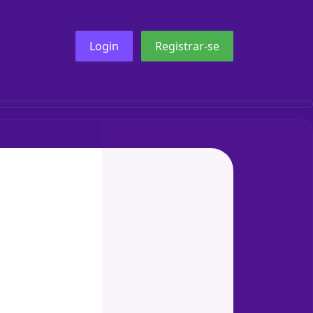
Login
Registrar-se