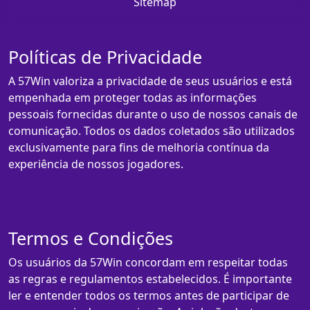
Sitemap
Políticas de Privacidade
A 57Win valoriza a privacidade de seus usuários e está
empenhada em proteger todas as informações
pessoais fornecidas durante o uso de nossos canais de
comunicação. Todos os dados coletados são utilizados
exclusivamente para fins de melhoria contínua da
experiência de nossos jogadores.
Termos e Condições
Os usuários da 57Win concordam em respeitar todas
as regras e regulamentos estabelecidos. É importante
ler e entender todos os termos antes de participar de