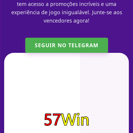
tem acesso a promoções incríveis e uma
experiência de jogo inigualável. Junte-se aos
vencedores agora!
SEGUIR NO TELEGRAM