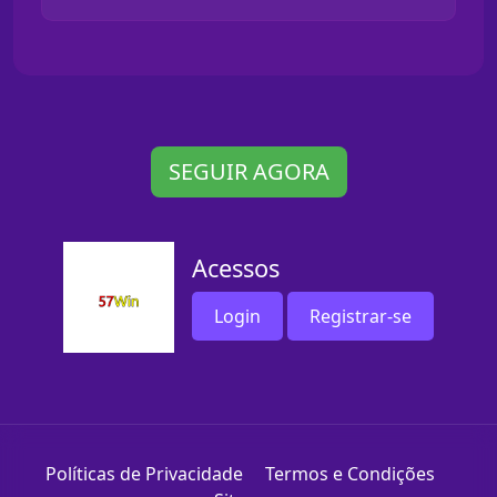
SEGUIR AGORA
Acessos
Login
Registrar-se
Políticas de Privacidade
Termos e Condições