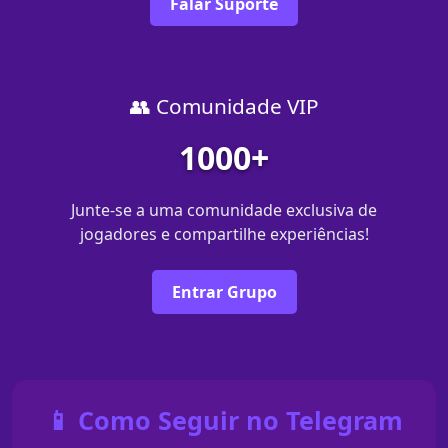
Falar Suporte
👥 Comunidade VIP
1000+
Junte-se a uma comunidade exclusiva de
jogadores e compartilhe experiências!
Entrar Grupo
📱 Como Seguir no Telegram