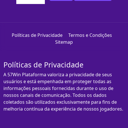
Políticas de Privacidade
Termos e Condições
Sitemap
Políticas de Privacidade
A 57Win Plataforma valoriza a privacidade de seus
usuários e está empenhada em proteger todas as
informações pessoais fornecidas durante o uso de
nossos canais de comunicação. Todos os dados
coletados são utilizados exclusivamente para fins de
melhoria contínua da experiência de nossos jogadores.