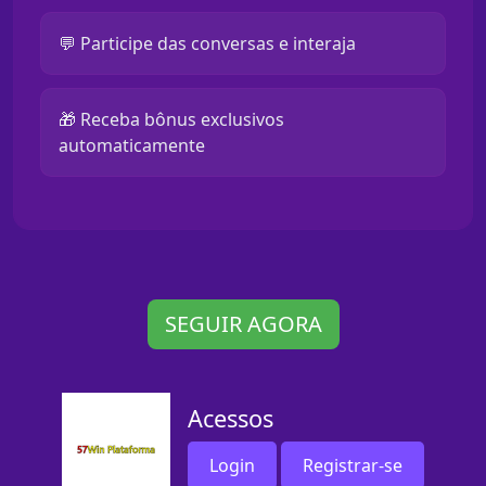
💬 Participe das conversas e interaja
🎁 Receba bônus exclusivos
automaticamente
SEGUIR AGORA
Acessos
Login
Registrar-se