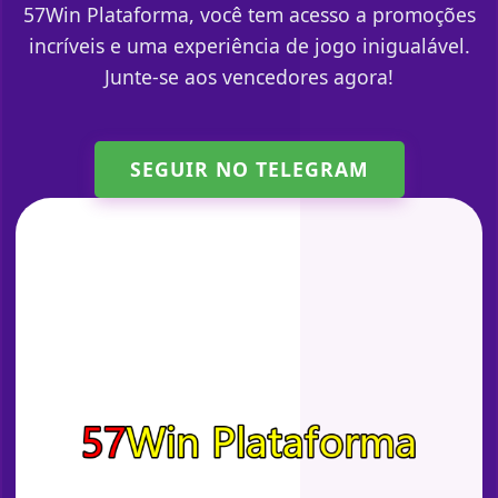
57Win Plataforma, você tem acesso a promoções
incríveis e uma experiência de jogo inigualável.
Junte-se aos vencedores agora!
SEGUIR NO TELEGRAM