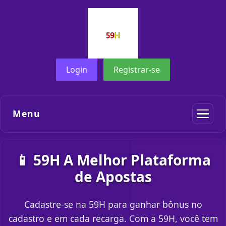
Login
Registrar-se
Menu
📱 59H A Melhor Plataforma
de Apostas
Cadastre-se na 59H para ganhar bônus no
cadastro e em cada recarga. Com a 59H, você tem