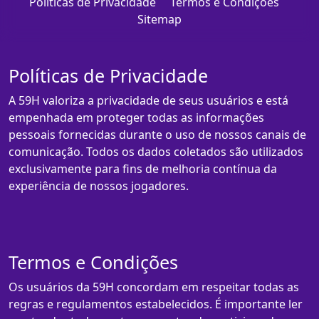
Políticas de Privacidade
Termos e Condições
Sitemap
Políticas de Privacidade
A 59H valoriza a privacidade de seus usuários e está
empenhada em proteger todas as informações
pessoais fornecidas durante o uso de nossos canais de
comunicação. Todos os dados coletados são utilizados
exclusivamente para fins de melhoria contínua da
experiência de nossos jogadores.
Termos e Condições
Os usuários da 59H concordam em respeitar todas as
regras e regulamentos estabelecidos. É importante ler