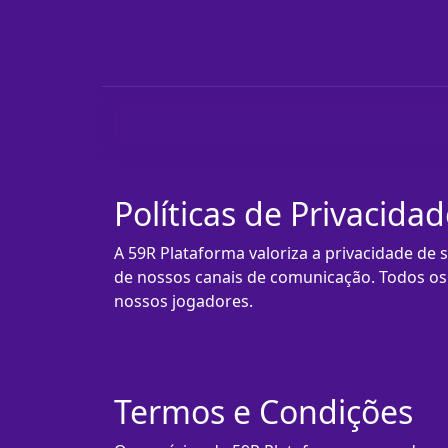
Políticas de Privacida
A 59R Plataforma valoriza a privacidade de
de nossos canais de comunicação. Todos os 
nossos jogadores.
Termos e Condições