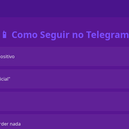
📱 Como Seguir no Telegram
ositivo
cial"
erder nada