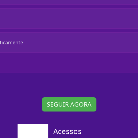
a
aticamente
SEGUIR AGORA
Acessos