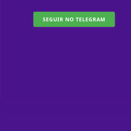
SEGUIR NO TELEGRAM