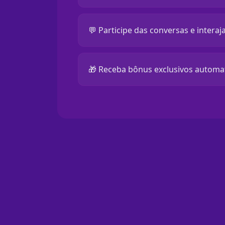
💬 Participe das conversas e interaj
🎁 Receba bônus exclusivos autom