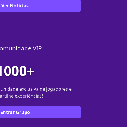
Ver Notícias
Comunidade VIP
1000+
unidade exclusiva de jogadores e
rtilhe experiências!
Entrar Grupo