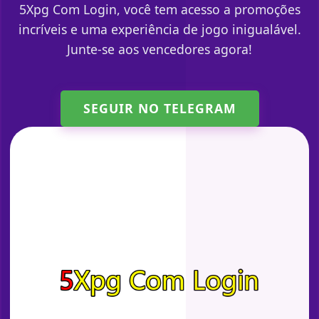
5Xpg Com Login, você tem acesso a promoções
incríveis e uma experiência de jogo inigualável.
Junte-se aos vencedores agora!
SEGUIR NO TELEGRAM