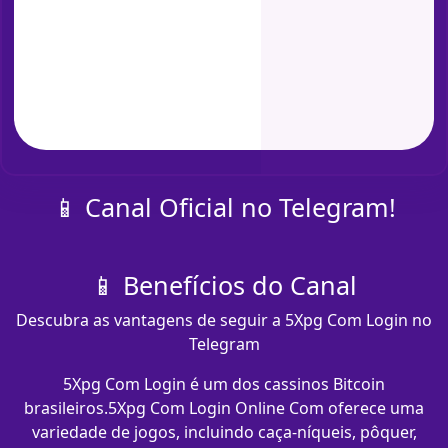
📱 Canal Oficial no Telegram!
📱 Benefícios do Canal
Descubra as vantagens de seguir a 5Xpg Com Login no
Telegram
5Xpg Com Login é um dos cassinos Bitcoin
brasileiros.5Xpg Com Login Online Com oferece uma
variedade de jogos, incluindo caça-níqueis, pôquer,