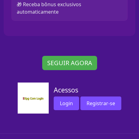
🎁 Receba bônus exclusivos
automaticamente
SEGUIR AGORA
Acessos
Login
Registrar-se