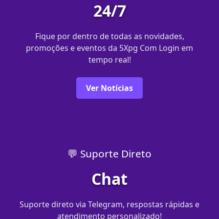
24/7
Fique por dentro de todas as novidades,
promoções e eventos da 5Xpg Com Login em
tempo real!
Ver Notícias
💬 Suporte Direto
Chat
Suporte direto via Telegram, respostas rápidas e
atendimento personalizado!