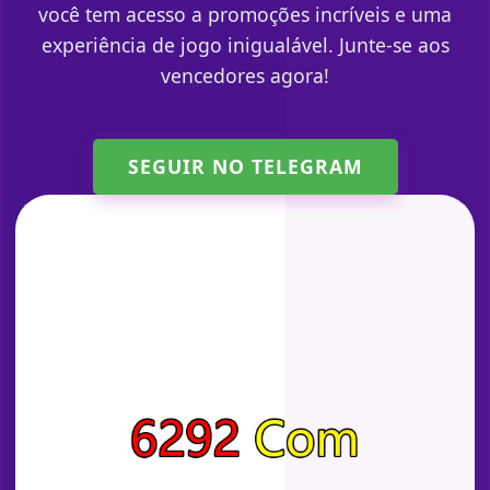
você tem acesso a promoções incríveis e uma
experiência de jogo inigualável. Junte-se aos
vencedores agora!
SEGUIR NO TELEGRAM