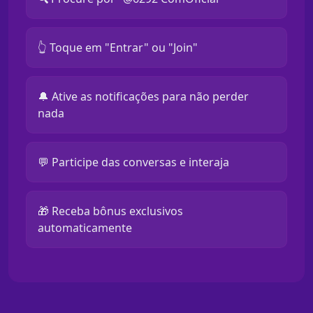
👆 Toque em "Entrar" ou "Join"
🔔 Ative as notificações para não perder
nada
💬 Participe das conversas e interaja
🎁 Receba bônus exclusivos
automaticamente