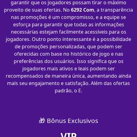
garantir que os jogadores possam tirar o máximo
proveito de suas ofertas. No
6292 Com
, a transparência
nas promoções é um compromisso, e a equipe se
esforça para garantir que todas as informações
necessárias estejam facilmente acessíveis para os
jogadores. Outro ponto interessante é a possibilidade
de promoções personalizadas, que podem ser
oferecidas com base no histórico de jogo e nas
preferências dos usuários. Isso significa que os
jogadores mais ativos e leais podem ser
recompensados de maneira única, aumentando ainda
mais seu engajamento e satisfação. Além das ofertas
padrão, o E.
🎁 Bônus Exclusivos
VIP