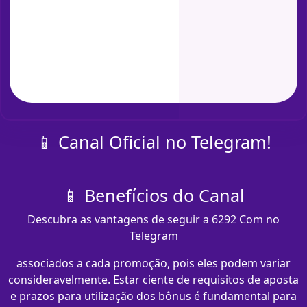
📱 Canal Oficial no Telegram!
📱 Benefícios do Canal
Descubra as vantagens de seguir a 6292 Com no
Telegram
associados a cada promoção, pois eles podem variar
consideravelmente. Estar ciente de requisitos de aposta
e prazos para utilização dos bônus é fundamental para