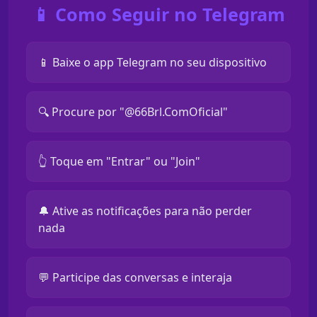
📱 Como Seguir no Telegram
📱 Baixe o app Telegram no seu dispositivo
🔍 Procure por "@66Brl.ComOficial"
👆 Toque em "Entrar" ou "Join"
🔔 Ative as notificações para não perder
nada
💬 Participe das conversas e interaja