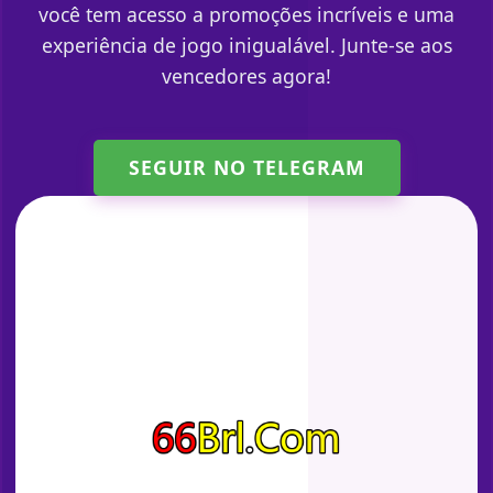
você tem acesso a promoções incríveis e uma
experiência de jogo inigualável. Junte-se aos
vencedores agora!
SEGUIR NO TELEGRAM