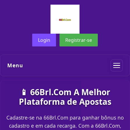
Login
Registrar-se
Menu
📱 66Brl.Com A Melhor
Plataforma de Apostas
Cadastre-se na 66Brl.Com para ganhar bônus no
cadastro e em cada recarga. Com a 66Brl.Com,