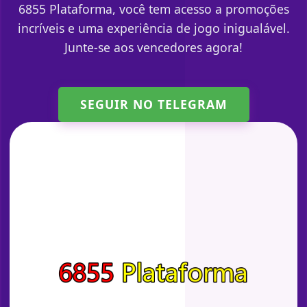
6855 Plataforma, você tem acesso a promoções
incríveis e uma experiência de jogo inigualável.
Junte-se aos vencedores agora!
SEGUIR NO TELEGRAM