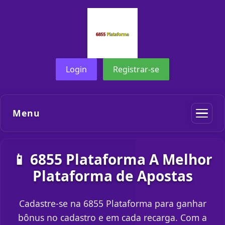
Login
Registrar-se
Menu
📱 6855 Plataforma A Melhor
Plataforma de Apostas
Cadastre-se na 6855 Plataforma para ganhar
bônus no cadastro e em cada recarga. Com a