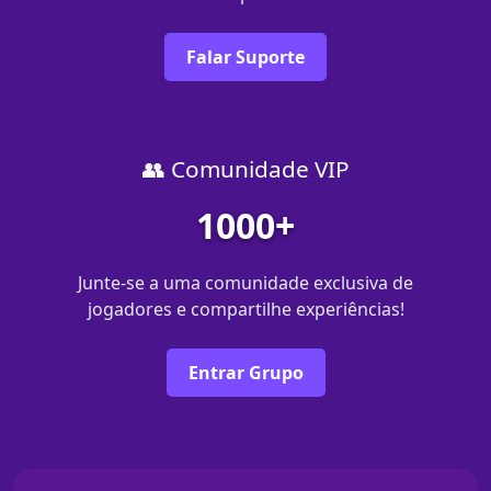
Falar Suporte
👥 Comunidade VIP
1000+
Junte-se a uma comunidade exclusiva de
jogadores e compartilhe experiências!
Entrar Grupo