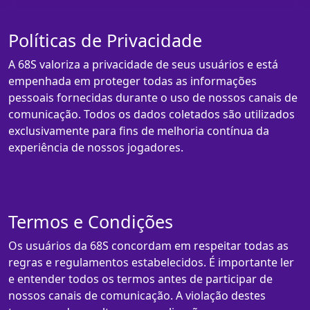
Políticas de Privacidade
A 68S valoriza a privacidade de seus usuários e está
empenhada em proteger todas as informações
pessoais fornecidas durante o uso de nossos canais de
comunicação. Todos os dados coletados são utilizados
exclusivamente para fins de melhoria contínua da
experiência de nossos jogadores.
Termos e Condições
Os usuários da 68S concordam em respeitar todas as
regras e regulamentos estabelecidos. É importante ler
e entender todos os termos antes de participar de
nossos canais de comunicação. A violação destes