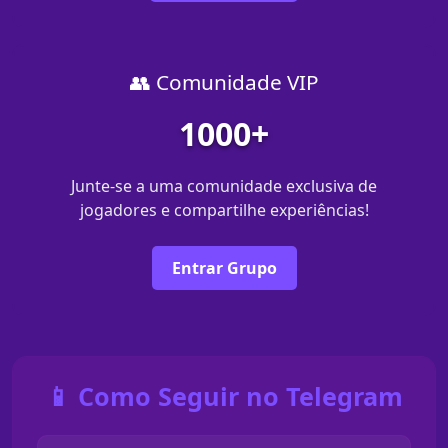
👥 Comunidade VIP
1000+
Junte-se a uma comunidade exclusiva de
jogadores e compartilhe experiências!
Entrar Grupo
📱 Como Seguir no Telegram