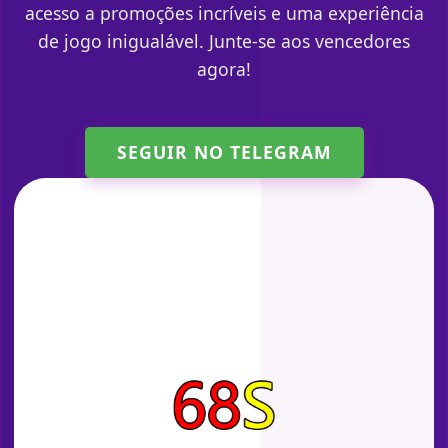
acesso a promoções incríveis e uma experiência
de jogo inigualável. Junte-se aos vencedores
agora!
SEGUIR NO TELEGRAM