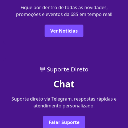
Fique por dentro de todas as novidades,
promoções e eventos da 68S em tempo real!
Ver Notícias
💬 Suporte Direto
Chat
Suporte direto via Telegram, respostas rápidas e
atendimento personalizado!
Falar Suporte