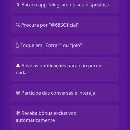
📱 Baixe o app Telegram no seu dispositivo
🔍 Procure por "@68SOficial"
👆 Toque em "Entrar" ou "Join"
🔔 Ative as notificações para não perder
nada
💬 Participe das conversas e interaja
🎁 Receba bônus exclusivos
automaticamente