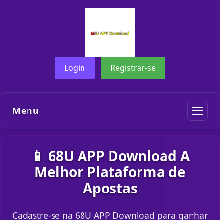
Login
Registrar-se
Menu
📱 68U APP Download A
Melhor Plataforma de
Apostas
Cadastre-se na 68U APP Download para ganhar