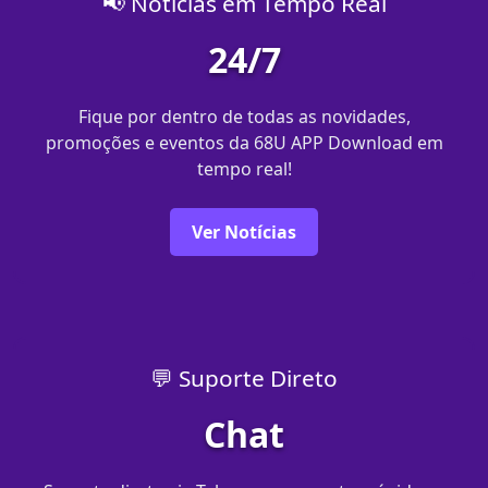
📢 Notícias em Tempo Real
24/7
Fique por dentro de todas as novidades,
promoções e eventos da 68U APP Download em
tempo real!
Ver Notícias
💬 Suporte Direto
Chat