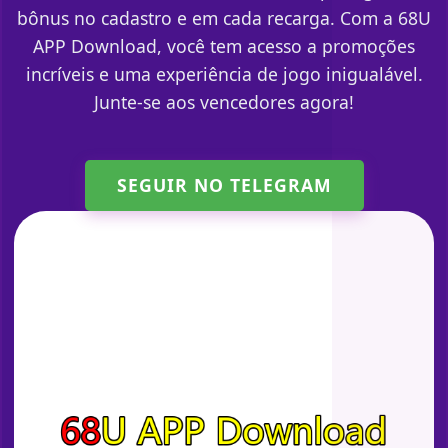
bônus no cadastro e em cada recarga. Com a 68U
APP Download, você tem acesso a promoções
incríveis e uma experiência de jogo inigualável.
Junte-se aos vencedores agora!
SEGUIR NO TELEGRAM