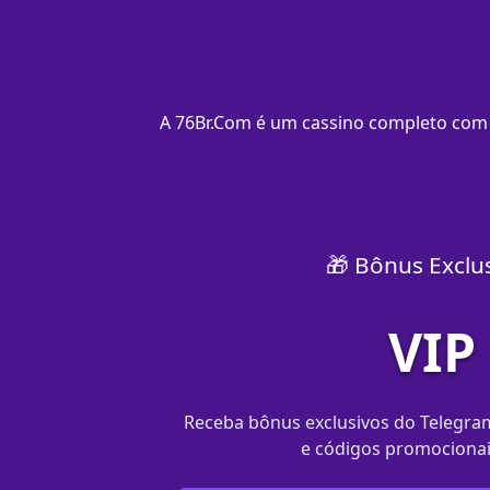
A 76Br.Com é um cassino completo com m
🎁 Bônus Exclu
VIP
Receba bônus exclusivos do Telegra
e códigos promocionai