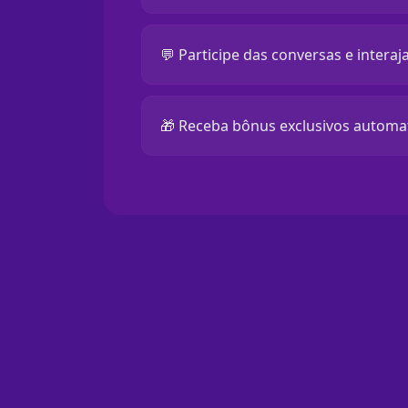
💬 Participe das conversas e interaj
🎁 Receba bônus exclusivos autom