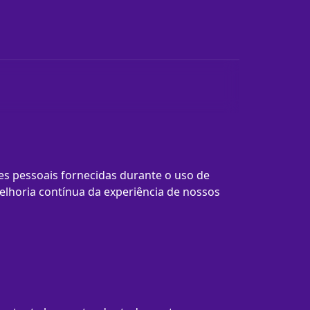
es pessoais fornecidas durante o uso de
elhoria contínua da experiência de nossos