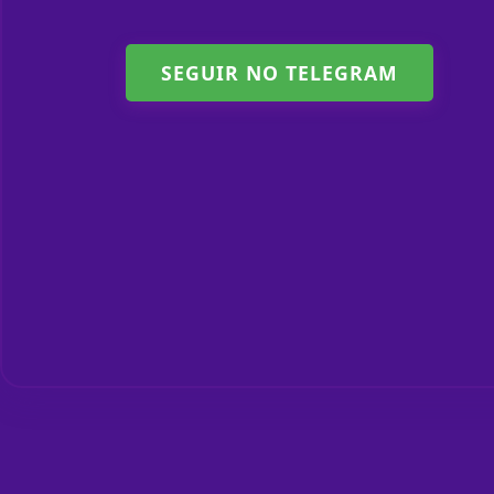
SEGUIR NO TELEGRAM