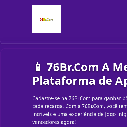
📱 76Br.Com A M
Plataforma de A
Cadastre-se na 76Br.Com para ganhar b
cada recarga. Com a 76Br.Com, você te
incríveis e uma experiência de jogo inig
vencedores agora!