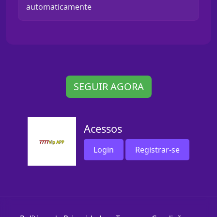
automaticamente
SEGUIR AGORA
Acessos
Login
Registrar-se