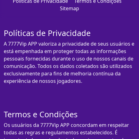
Políticas de Privacidade
Termos e Condições
Sitemap
Políticas de Privacidade
A 7777Vip APP valoriza a privacidade de seus usuários e
está empenhada em proteger todas as informações
pessoais fornecidas durante o uso de nossos canais de
comunicação. Todos os dados coletados são utilizados
exclusivamente para fins de melhoria contínua da
experiência de nossos jogadores.
Termos e Condições
Os usuários da 7777Vip APP concordam em respeitar
todas as regras e regulamentos estabelecidos. É