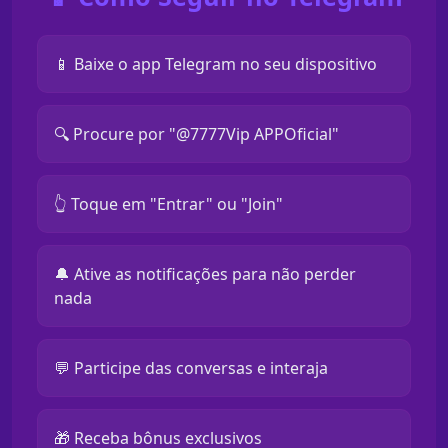
📱 Baixe o app Telegram no seu dispositivo
🔍 Procure por "@7777Vip APPOficial"
👆 Toque em "Entrar" ou "Join"
🔔 Ative as notificações para não perder
nada
💬 Participe das conversas e interaja
🎁 Receba bônus exclusivos