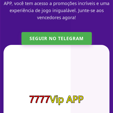
APP, você tem acesso a promoções incríveis e uma
experiência de jogo inigualável. Junte-se aos
vencedores agora!
SEGUIR NO TELEGRAM