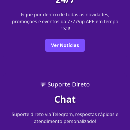
Fique por dentro de todas as novidades,
promoções e eventos da 7777Vip APP em tempo
real!
Ver Notícias
💬 Suporte Direto
Chat
Suporte direto via Telegram, respostas rápidas e
atendimento personalizado!