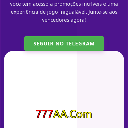
você tem acesso a promoções incríveis e uma
experiência de jogo inigualável. Junte-se aos
vencedores agora!
SEGUIR NO TELEGRAM