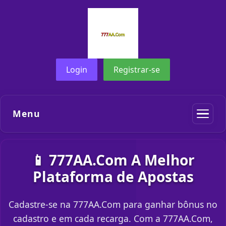
Login
Registrar-se
Menu
📱 777AA.Com A Melhor
Plataforma de Apostas
Cadastre-se na 777AA.Com para ganhar bônus no
cadastro e em cada recarga. Com a 777AA.Com,