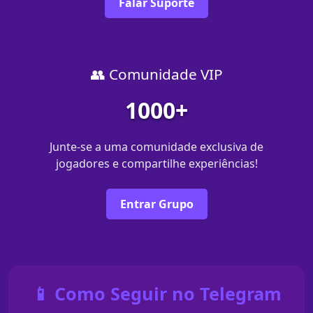
Falar Suporte
👥 Comunidade VIP
1000+
Junte-se a uma comunidade exclusiva de
jogadores e compartilhe experiências!
Entrar Grupo
📱 Como Seguir no Telegram