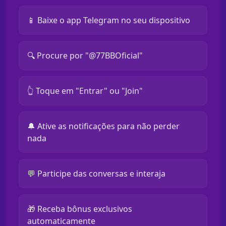
📱 Baixe o app Telegram no seu dispositivo
🔍 Procure por "@77BBOficial"
👆 Toque em "Entrar" ou "Join"
🔔 Ative as notificações para não perder
nada
💬 Participe das conversas e interaja
🎁 Receba bônus exclusivos
automaticamente