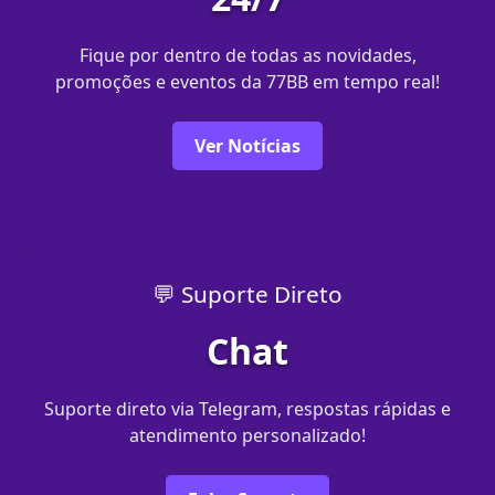
Fique por dentro de todas as novidades,
promoções e eventos da 77BB em tempo real!
Ver Notícias
💬 Suporte Direto
Chat
Suporte direto via Telegram, respostas rápidas e
atendimento personalizado!