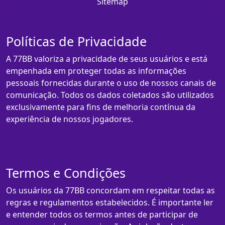
Sitemap
Políticas de Privacidade
A 77BB valoriza a privacidade de seus usuários e está
empenhada em proteger todas as informações
pessoais fornecidas durante o uso de nossos canais de
comunicação. Todos os dados coletados são utilizados
exclusivamente para fins de melhoria contínua da
experiência de nossos jogadores.
Termos e Condições
Os usuários da 77BB concordam em respeitar todas as
regras e regulamentos estabelecidos. É importante ler
e entender todos os termos antes de participar de