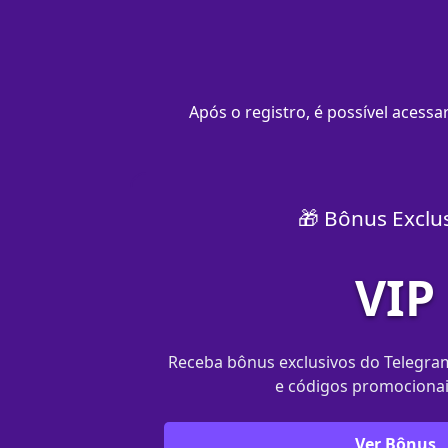
Após o registro, é possível acessa
🎁 Bônus Exclu
VIP
Receba bônus exclusivos do Telegra
e códigos promocionai
Ver Bônus