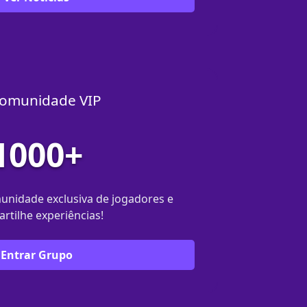
Comunidade VIP
1000+
unidade exclusiva de jogadores e
rtilhe experiências!
Entrar Grupo