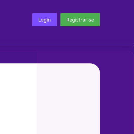
Login
Registrar-se