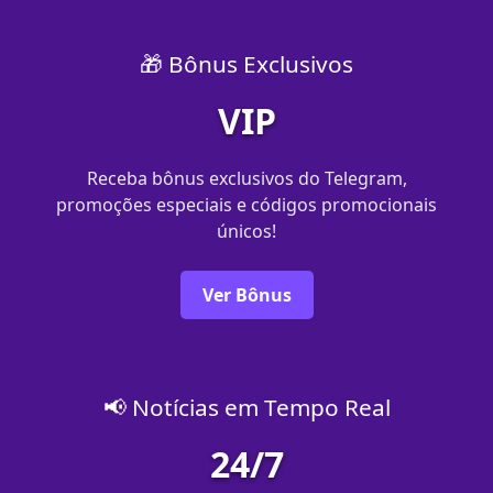
🎁 Bônus Exclusivos
VIP
Receba bônus exclusivos do Telegram,
promoções especiais e códigos promocionais
únicos!
Ver Bônus
📢 Notícias em Tempo Real
24/7