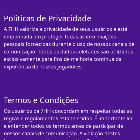
Políticas de Privacidade
A 7HH valoriza a privacidade de seus usuários e está
empenhada em proteger todas as informações
pessoais fornecidas durante o uso de nossos canais de
comunicação. Todos os dados coletados são utilizados
exclusivamente para fins de melhoria contínua da
experiência de nossos jogadores.
Termos e Condições
Os usuários da 7HH concordam em respeitar todas as
regras e regulamentos estabelecidos. É importante ler
e entender todos os termos antes de participar de
nossos canais de comunicação. A violação destes