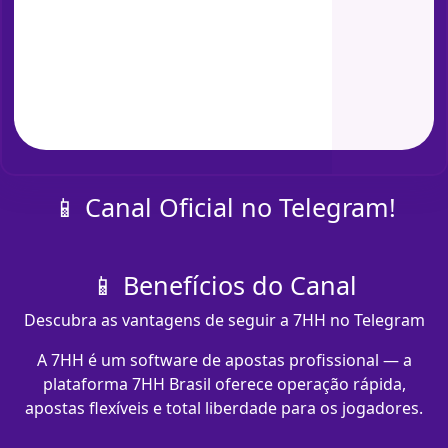
📱 Canal Oficial no Telegram!
📱 Benefícios do Canal
Descubra as vantagens de seguir a 7HH no Telegram
A 7HH é um software de apostas profissional — a
plataforma 7HH Brasil oferece operação rápida,
apostas flexíveis e total liberdade para os jogadores.