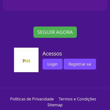
SEGUIR AGORA
Acessos
Login
Registrar-se
Políticas de Privacidade
Termos e Condições
Sitemap